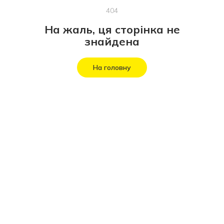
404
На жаль, ця сторінка не
знайдена
На головну