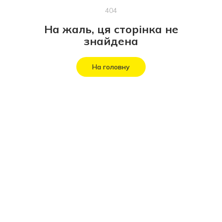
404
На жаль, ця сторінка не
знайдена
На головну