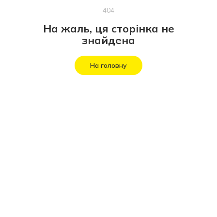
404
На жаль, ця сторінка не
знайдена
На головну