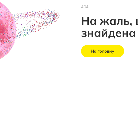
404
На жаль, 
знайдена
На головну