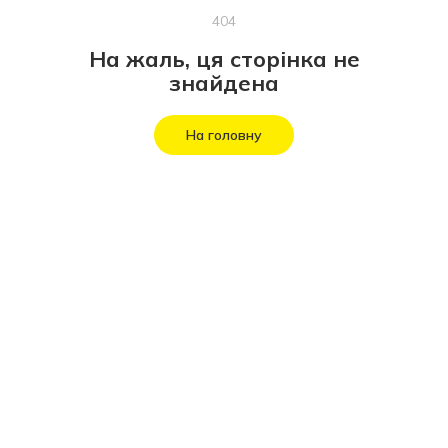
404
На жаль, ця сторінка не
знайдена
На головну