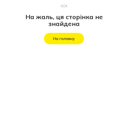
404
На жаль, ця сторінка не
знайдена
На головну