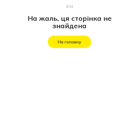
404
На жаль, ця сторінка не
знайдена
На головну