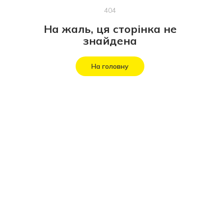
404
На жаль, ця сторінка не
знайдена
На головну