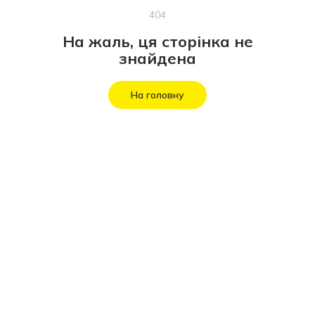
404
На жаль, ця сторінка не
знайдена
На головну