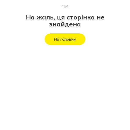
404
На жаль, ця сторінка не
знайдена
На головну