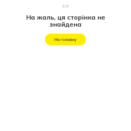
404
На жаль, ця сторінка не
знайдена
На головну