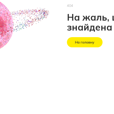
404
На жаль, 
знайдена
На головну