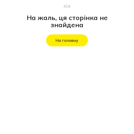
404
На жаль, ця сторінка не
знайдена
На головну