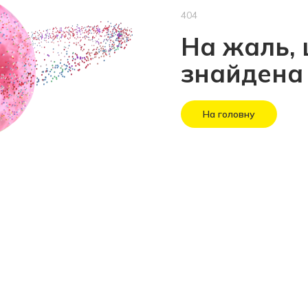
404
На жаль, 
знайдена
На головну