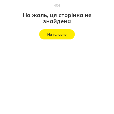
404
На жаль, ця сторінка не
знайдена
На головну