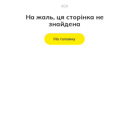
404
На жаль, ця сторінка не
знайдена
На головну