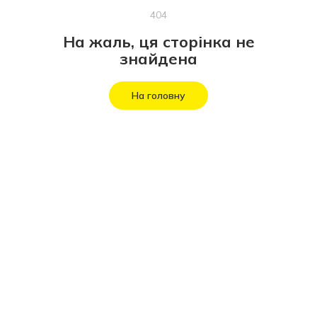
404
На жаль, ця сторінка не
знайдена
На головну