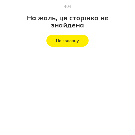
404
На жаль, ця сторінка не
знайдена
На головну