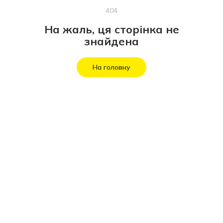
404
На жаль, ця сторінка не
знайдена
На головну