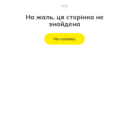
404
На жаль, ця сторінка не
знайдена
На головну