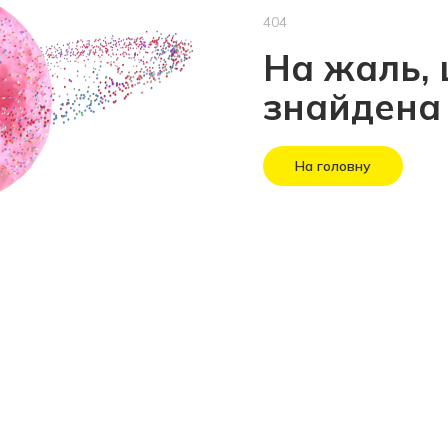
404
На жаль, 
знайдена
На головну