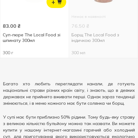
+
Немає в наявності
83.00
₴
76.50
₴
Суп-пюре The Local Food зі
Борщ The Local Food з
шпинату 300мл
індичкою 300мл
300 г
300 мл
Багато хто любить переглядати канали, де готують
національні страви різних країн світу, і знають, що в деяких
державах не прийнято вживати перші. Однак зараз тенденції
змінюються, і в меню кожного має бути солянка чи борщ.
У супі має бути приблизно 50% рідини. Тому будь-яку страву
з великою кількістю бульйону можна так назвати. Ви можете
купити у нашому інтернет-магазині гарячий або холодний
суп, для приготування якого використовуються екологічно