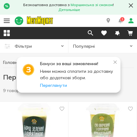
Безкоштовна доставка з
Моршинська зі смаком
!
Детальніше
1
Популярні
Фільтри
Головна
Кулінарія
Перші страви
Бонуси за ваші замовлення!
Ними можна сплатити за доставку
Перші страви
або додаткові збори.
Переглянути
9 товарів