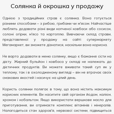
Солянка й окрошка у продажу
Однією з традиційних страв є солянка. Вона готується
різними способами – з рибою, грибами чи м'ясом. Найчастіше
люблять додавати різні види копченої ковбаси або сосисок,
солоні огірки, м'ясо та картоплю. Вивчаючи склад страви,
представленої у продажу на сайті супермаркету
Мегамаркет, ви зможете дізнатися, наскільки вона корисна.
Не варто додавати в меню солянку, якщо є бажання сісти на
дієту. Жирний бульйон і ковбаса у складі не належать до
дієтичних продуктів. Ви можете вживати такий суп як у
теплому, так і в охолодженому вигляді – він не втрачає своїх
смакових якостей і насичує на цілий день.
Користь солянки полягає в тому, що вона містить максимум
корисних елементів. Ви наситите свій організм йодом, калієм,
хромом і кобальтом. Якщо використати вершкове масло для
приготування, ви отримаєте комплекс вітамінів і мінералів.
Налагодиться стан здоров'я, нервової системи, підвищиться