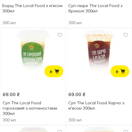
Борщ The Local Food з м'ясом
Суп-пюре The Local Food з
300мл
броколі 300мл
300 мл
300 мл
+
+
69.00
₴
69.00
₴
Суп The Local Food
Суп The Local Food Харчо з
гороховий з копченостями
м'ясом 300мл
300мл
300 мл
300 мл