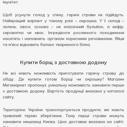
імунітет.
Щоб усунути голод у спеку, гарячі страви не підійдуть.
Найкращий варіант у такому разі – окрошка. У її складі –
зелень, овочі, основа – не класичний бульйон, а кефір,
сироватка чи квас. Інгредієнти рослинного походження
наситять і наповнять організм корисними речовинами. Яйця
та м'ясо відновить баланс тваринного білка.
Купити борщ з доставкою додому
Не всі мають можливість приготувати гарячу страву до
обіду. Де купити готові борщі чи окрошку? Магазин
Мегамаркет пропонує унікальну можливість замовити перше
з доставкою додому. Вартість продукції вказана у каталозі
сайту.
Територією України транспортуються продукти, які мають
тривалий термін зберігання. Тому перші страви можуть
замовити мешканці Києва. Ціна доставки вказана на сайті.