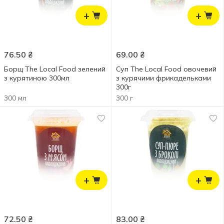
+
+
76.50
₴
69.00
₴
Борщ The Local Food зелений
Суп The Local Food овочевий
з курятиною 300мл
з курячими фрикадельками
300г
300 мл
300 г
+
+
72.50
₴
83.00
₴