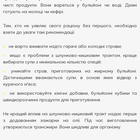
чисті продукти. Вони варяться у бульйоні чи воді. Деякі
готують на молоці чи кефірі.
Тим, хто не уявляє свого раціону без першого, необхідно
взяти до уваги такі рекомендації:
не варто вживати надто гарячі або холодні страви;
якщо є проблеми з шлунково-кишковим трактом, краще
вибирати супи з мінімальною кількістю спецій;
уникайте страв, приготованих на жирному бульйоні.
Дієтичнішими вважаються супи, в основі яких відвар з
курячого м'яса;
не використовуйте хімічні добавки, бульйонні кубики та
швидкорозчинні продукти для приготування.
Не кращий вплив на шлунково-кишковий тракт надає перше
з додаванням зажарки на олії. Під час виготовлення
утворюються трансжири. Вони шкідливі для організму.