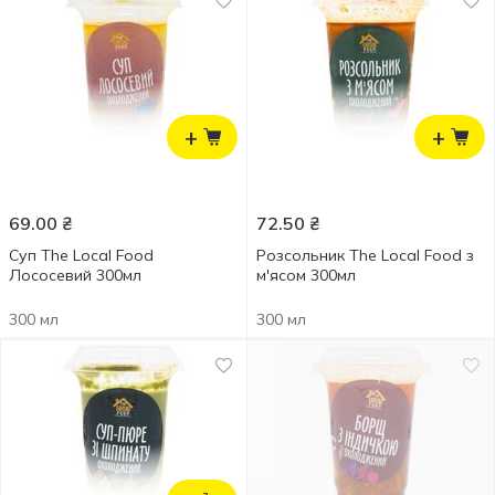
+
+
69.00
₴
72.50
₴
Суп The Local Food
Розсольник The Local Food з
Лососевий 300мл
м'ясом 300мл
300 мл
300 мл