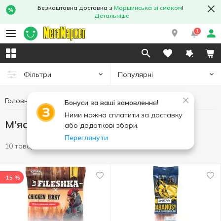
Безкоштовна доставка з
Моршинська зі смаком
!
Детальніше
1
Популярні
Фільтри
Головна
Чипси та снеки
М'ясні снеки
Бонуси за ваші замовлення!
Ними можна сплатити за доставку
М'ясні снеки
або додаткові збори.
Переглянути
10 товарів
-15 %