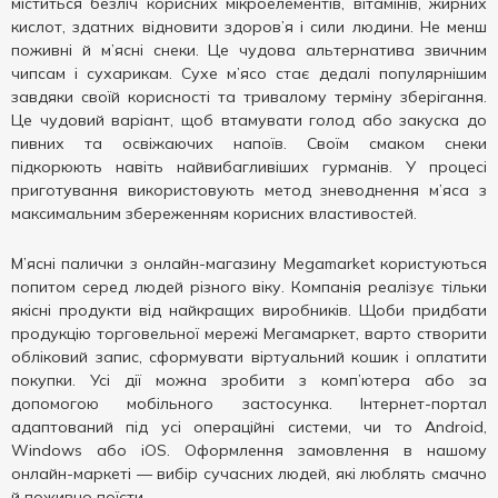
міститься безліч корисних мікроелементів, вітамінів, жирних
кислот, здатних відновити здоров’я і сили людини. Не менш
поживні й м’ясні снеки. Це чудова альтернатива звичним
чипсам і сухарикам. Сухе м’ясо стає дедалі популярнішим
завдяки своїй корисності та тривалому терміну зберігання.
Це чудовий варіант, щоб втамувати голод або закуска до
пивних та освіжаючих напоїв. Своїм смаком снеки
підкорюють навіть найвибагливіших гурманів. У процесі
приготування використовують метод зневоднення м’яса з
максимальним збереженням корисних властивостей.
М’ясні палички з онлайн-магазину Megamarket користуються
попитом серед людей різного віку. Компанія реалізує тільки
якісні продукти від найкращих виробників. Щоби придбати
продукцію торговельної мережі Мегамаркет, варто створити
обліковий запис, сформувати віртуальний кошик і оплатити
покупки. Усі дії можна зробити з комп’ютера або за
допомогою мобільного застосунка. Інтернет-портал
адаптований під усі операційні системи, чи то Android,
Windows або iOS. Оформлення замовлення в нашому
онлайн-маркеті — вибір сучасних людей, які люблять смачно
й поживно поїсти.