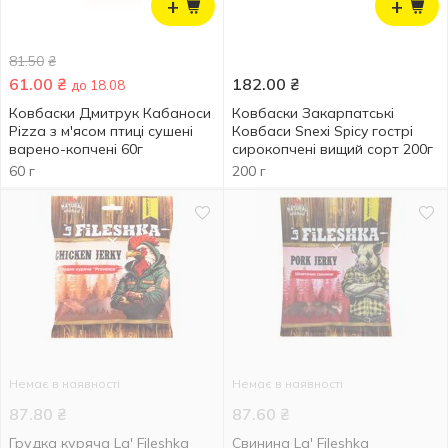
+
+
81.50
₴
61.00
₴
182.00
₴
до 18.08
Ковбаски Дмитрук Кабаноси
Ковбаски Закарпатські
Pizza з м'ясом птиці сушені
Ковбаси Snexi Spicy гострі
варено-копчені 60г
сирокопчені вищий сорт 200г
60 г
200 г
Немає в наявності
Немає в наявності
87.80
₴
87.60
₴
Грудка куряча La' Fileshka
Свинина La' Fileshka