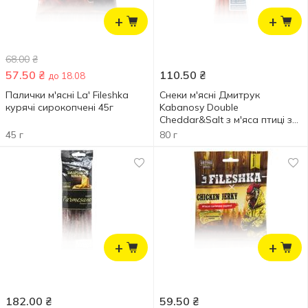
+
+
68.00
₴
57.50
₴
110.50
₴
до 18.08
Палички м'ясні La' Fileshka
Снеки м'ясні Дмитрук
курячі сирокопчені 45г
Kabanosy Double
Cheddar&Salt з м'яса птиці з
додаванням сиру чеддер
45 г
80 г
варено-копчені 80г
+
+
182.00
₴
59.50
₴