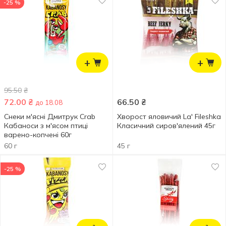
-25 %
+
+
95.50
₴
72.00
₴
66.50
₴
до 18.08
Снеки м'ясні Дмитрук Crab
Хворост яловичий La' Fileshka
Кабаноси з м'ясом птиці
Класичний сиров'ялений 45г
варено-копчені 60г
60 г
45 г
-25 %