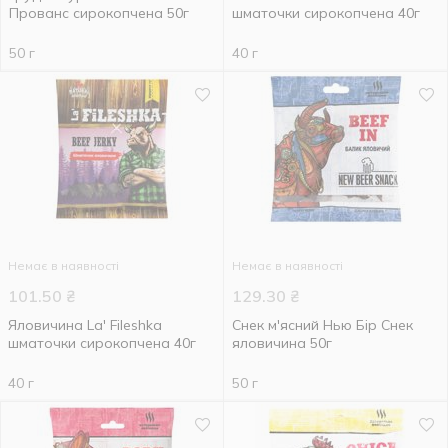
Прованс сирокопчена 50г
шматочки сирокопчена 40г
50 г
40 г
Немає в наявності
Немає в наявності
101.50
₴
129.30
₴
Яловичина La' Fileshka
Снек м'ясний Нью Бір Снек
шматочки сирокопчена 40г
яловичина 50г
40 г
50 г