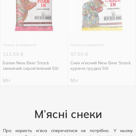
Немає в наявності
Немає в наявності
111.50
₴
97.50
₴
Балик New Beer Snack
Снек м'ясний New Beer Snack
свинячий сиров'ялений 50г
куряча грудка 50г
50 г
50 г
М’ясні снеки
Про користь м’яса сперечатися не потрібно. У ньому