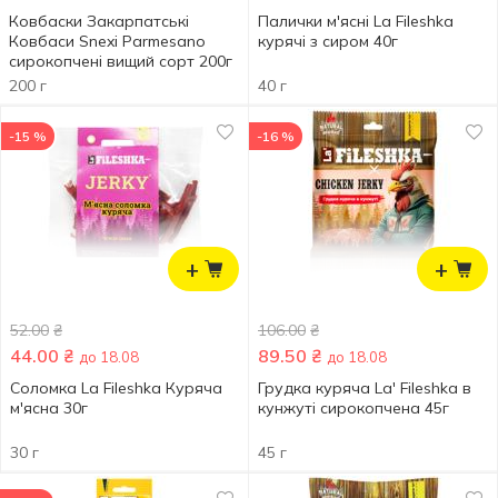
Ковбаски Закарпатські
Палички м'ясні La Fileshka
Ковбаси Snexi Parmesano
курячі з сиром 40г
сирокопчені вищий сорт 200г
200 г
40 г
-15 %
-16 %
+
+
52.00
₴
106.00
₴
44.00
₴
89.50
₴
до 18.08
до 18.08
Соломка La Fileshka Куряча
Грудка куряча La' Fileshka в
м'ясна 30г
кунжуті сирокопчена 45г
30 г
45 г