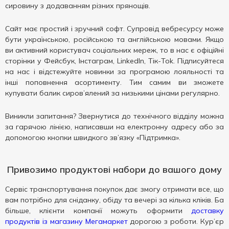
сировину з додаванням різних прянощів.
Сайт має простий і зручний софт. Супровід вебресурсу може
бути українською, російською та англійською мовами. Якщо
ви активний користувач соціальних мереж, то в нас є офіційні
сторінки у Фейсбук, Інстаграм, LinkedIn, Тік-Tok. Підписуйтеся
на нас і відстежуйте новинки за програмою лояльності та
інші поповнення асортименту. Тим самим ви зможете
купувати балик сиров’ялений за низькими цінами регулярно.
Виникли запитання? Звернутися до технічного відділу можна
за гарячою лінією, написавши на електронну адресу або за
допомогою кнопки швидкого зв’язку «Підтримка».
Привозимо продуктові набори до вашого дому
Сервіс транспортування покупок дає змогу отримати все, що
вам потрібно для сніданку, обіду та вечері за кілька кліків. Ба
більше, клієнти компанії можуть оформити
доставку
продуктів із магазину Мегамаркет
дорогою з роботи. Кур’єр