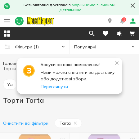
Безкоштовна доставка з
Моршинська зі смаком
!
Детальніше
1
Популярні
Фільтри
(1)
Головна
Солодощі
Торти та тістечка
Торти
Бонуси за ваші замовлення!
Торти Tarta
Ними можна сплатити за доставку
або додаткові збори.
Усі
Тістечка
Торти
Переглянути
Торти Tarta
Tarta
Очистити всі фільтри