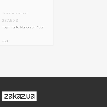
Немає в наявності
287.50
₴
Торт Tarta Napoleon 450г
450 г