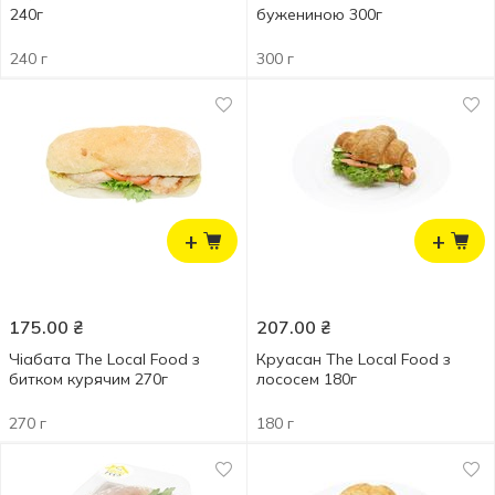
240г
бужениною 300г
240 г
300 г
+
+
175.00
₴
207.00
₴
Чіабата The Local Food з
Круасан The Local Food з
битком курячим 270г
лососем 180г
270 г
180 г