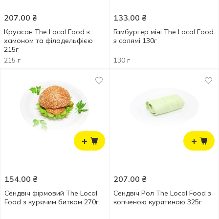
207.00
₴
133.00
₴
Круасан The Local Food з
Гамбургер міні The Local Food
хамоном та філадельфією
з салямі 130г
215г
215 г
130 г
+
+
154.00
₴
207.00
₴
Сендвіч фірмовий The Local
Сендвіч Рол The Local Food з
Food з курячим битком 270г
копченою курятиною 325г