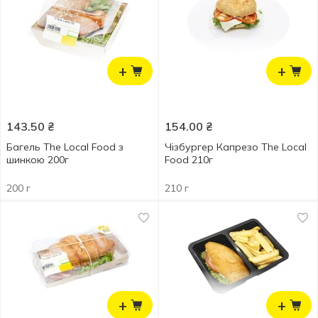
+
+
143.50
₴
154.00
₴
Багель The Local Food з
Чізбургер Капрезо The Local
шинкою 200г
Food 210г
200 г
210 г
+
+