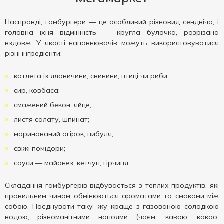
Насправді, гамбургери — це особливий різновид сендвіча, і
головна їхня відмінність — кругла булочка, розрізана
вздовж. У якості наповнювачів можуть використовуватися
різні інгредієнти:
котлета із яловичини, свинини, птиці чи риби;
сир, ковбаса;
смажений бекон, яйце;
листя салату, шпинат;
маринований огірок, цибуля;
свіжі помідори;
соуси — майонез, кетчуп, гірчиця.
Складання гамбургерів відбувається з теплих продуктів, які
правильним чином обмінюються ароматами та смаками між
собою. Поєднувати таку їжу краще з газованою солодкою
водою, різноманітними напоями (чаєм, кавою, какао,