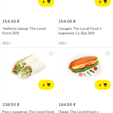
+
+
154.00
₴
154.00
₴
Чіабата Цезар The Local
Сендвіч The Local Food з
Food 250г
індичкою Су-Від 240г
250 г
240 г
+
+
238.50
₴
164.50
₴
Рол з сьомгою The Local Food
Паніні The Local Food з