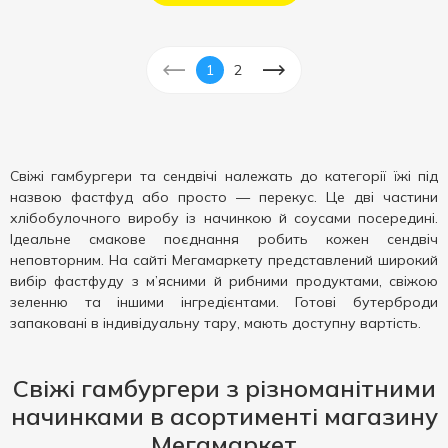
1
2
Свіжі гамбургери та сендвічі належать до категорії їжі під
назвою фастфуд або просто — перекус. Це дві частини
хлібобулочного виробу із начинкою й соусами посередині.
Ідеальне смакове поєднання робить кожен сендвіч
неповторним. На сайті Мегамаркету представлений широкий
вибір фастфуду з м’ясними й рибними продуктами, свіжою
зеленню та іншими інгредієнтами. Готові бутерброди
запаковані в індивідуальну тару, мають доступну вартість.
Свіжі гамбургери з різноманітними
начинками в асортименті магазину
Мегамаркет