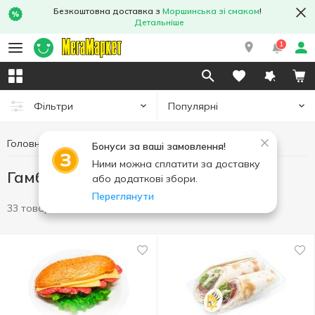
Безкоштовна доставка з
Моршинська зі смаком
!
Детальніше
1
Популярні
Фільтри
Головна
Кулінарія
Гамбургери та сендвічі
Бонуси за ваші замовлення!
Ними можна сплатити за доставку
Гамбургери та сендвічі
або додаткові збори.
Переглянути
33 товари