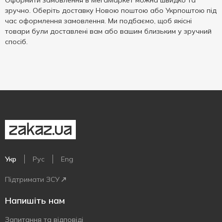
Оформити замовлення в МегаМаркет можна швидко та
зручно. Оберіть доставку Новою поштою або Укрпоштою під
час оформлення замовлення. Ми подбаємо, щоб якісні
товари були доставлені вам або вашим близьким у зручний
спосіб.
Укр
Рус
Eng
Підтримати ЗСУ
Напишіть нам
Запитання та відповіді