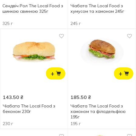
Сендвіч Рол The Local Food з
Чіабата The Local Food з
шинкою свинною 325г
хумусом та хамоном 245г
325 г
245 г
+
+
143.50
₴
185.50
₴
Чіабата The Local Food з
Чіабата The Local Food з
беконом 230г
хамоном та філадельфією
195г
230 г
195 г