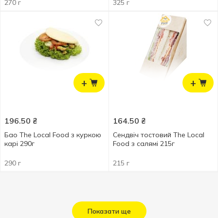
270 г
325 г
+
+
196.50
₴
164.50
₴
Бао The Local Food з куркою
Сендвіч тостовий The Local
карі 290г
Food з салямі 215г
290 г
215 г
Показати ще