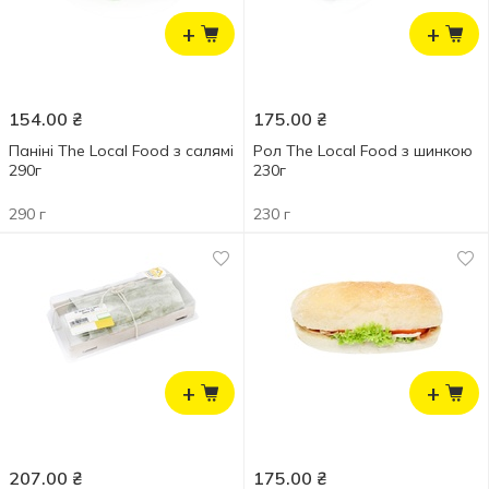
+
+
154.00
₴
175.00
₴
Паніні The Local Food з салямі
Рол The Local Food з шинкою
290г
230г
290 г
230 г
+
+
207.00
₴
175.00
₴