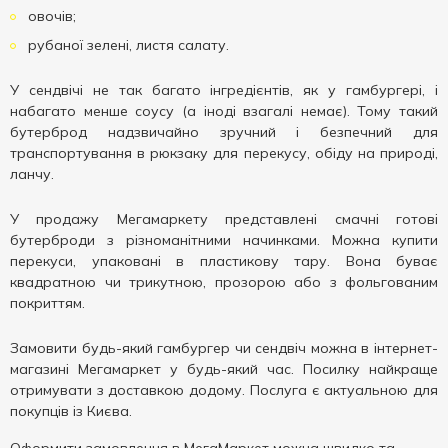
овочів;
рубаної зелені, листя салату.
У сендвічі не так багато інгредієнтів, як у гамбургері, і
набагато менше соусу (а іноді взагалі немає). Тому такий
бутерброд надзвичайно зручний і безпечний для
транспортування в рюкзаку для перекусу, обіду на природі,
ланчу.
У продажу Мегамаркету представлені смачні готові
бутерброди з різноманітними начинками. Можна купити
перекуси, упаковані в пластикову тару. Вона буває
квадратною чи трикутною, прозорою або з фольгованим
покриттям.
Замовити будь-який гамбургер чи сендвіч можна в інтернет-
магазині Мегамаркет у будь-який час. Посилку найкраще
отримувати з доставкою додому. Послуга є актуальною для
покупців із Києва.