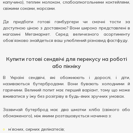
капучино), теплим молоком, слабоалкогольними коктейлями,
свіжими соками, морсами.
Де придбати готові гамбургери чи смачні тости за
доступною ціною з доставкою? Вони широко представлені в
магазині Мегамаркет. Серед величезного асортименту
обов’язково знайдеться ваш улюблений різновид фастфуду.
Купити готові сендвічі для перекусу на роботі
або пікніку
В Україні сендвічі, які обожнюють і дорослі, і діти,
називаються бутербродами. Вони бувають холодними й
гарячими. Великий попит має перший варіант, тому що може
вживатися у їжу без розігріву в будь-яких зручних умовах.
Зазвичай бутерброд має два шматки хліба (свіжого або
обсмаженого), між якими розташовується начинка з:
м’ясних, сирних делікатесів;