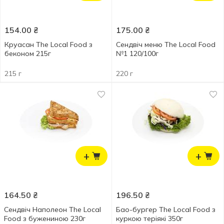
154.00
₴
175.00
₴
Круасан The Local Food з
Сендвіч меню The Local Food
беконом 215г
№1 120/100г
215 г
220 г
+
+
164.50
₴
196.50
₴
Сендвіч Наполеон The Local
Бао-бургер The Local Food з
Food з бужениною 230г
куркою теріякі 350г