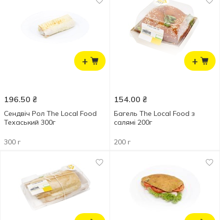
+
+
196.50
₴
154.00
₴
Сендвіч Рол The Local Food
Багель The Local Food з
Техаський 300г
салямі 200г
300 г
200 г