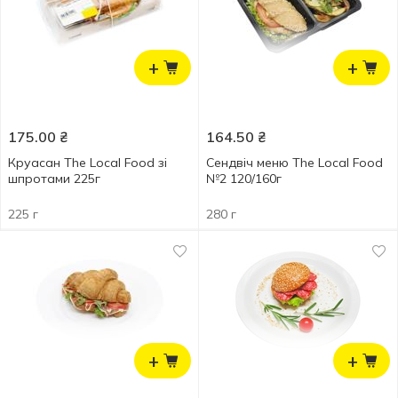
+
+
175.00
₴
164.50
₴
Круасан The Local Food зі
Сендвіч меню The Local Food
шпротами 225г
№2 120/160г
225 г
280 г
+
+