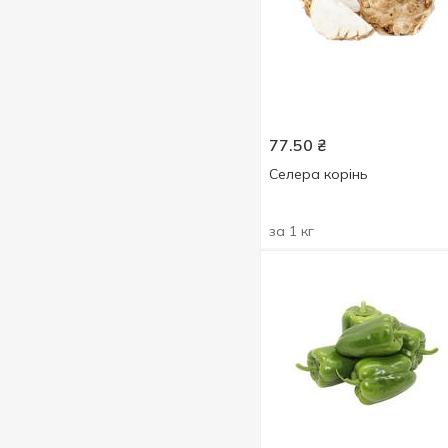
77.50
₴
Селера корінь
за 1 кг