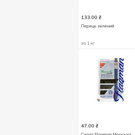
133.00
₴
Перець зелений
за 1 кг
47.00
₴
Салат Flagman Морська