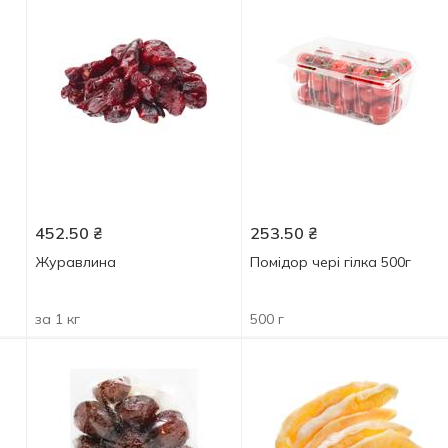
452.50
₴
253.50
₴
Журавлина
Помідор чері гілка 500г
за 1 кг
500 г