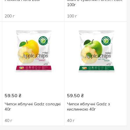
100г
200 г
100 г
59.50
₴
59.50
₴
Чипси яблучні Gadz солодкі
Чипси яблучні Gadz з
40г
кислинкою 40г
40 г
40 г