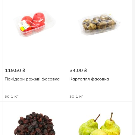
119.50
₴
34.00
₴
Помідори рожеві фасовка
Картопля фасовка
за 1 кг
за 1 кг