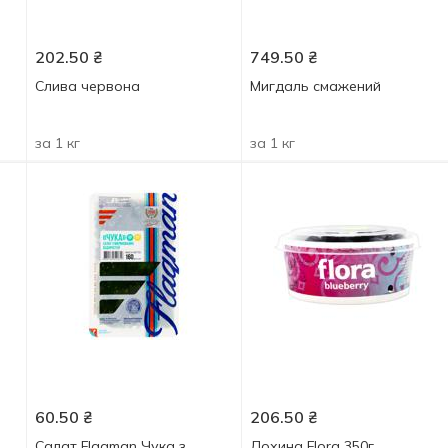
202.50
₴
749.50
₴
Слива червона
Мигдаль смажений
за 1 кг
за 1 кг
60.50
₴
206.50
₴
Салат Flagman Чука з
Лохина Flora 350г