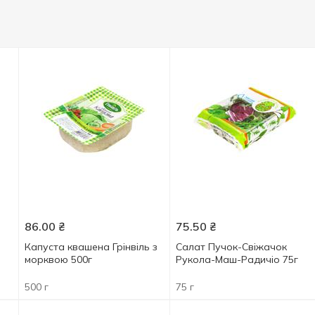
86.00
₴
75.50
₴
Капуста квашена Грінвіль з
Салат Пучок-Свіжачок
морквою 500г
Рукола-Маш-Радичіо 75г
500 г
75 г