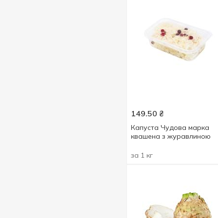
149.50
₴
Капуста Чудова марка
квашена з журавлиною
за 1 кг