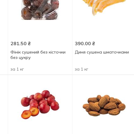
281.50
₴
390.00
₴
Фінік сушений без кісточки
Диня сушена шматочками
без цукру
за 1 кг
за 1 кг