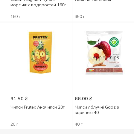
морських водоростей 160г
160 г
350 г
91.50
₴
66.00
₴
Чипси Frutex Аначипси 20г
Чипси яблучні Gadz з
корицею 40г
20 г
40 г