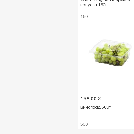
капуста 160г
160 г
158.00
₴
Виноград 500г
500 г