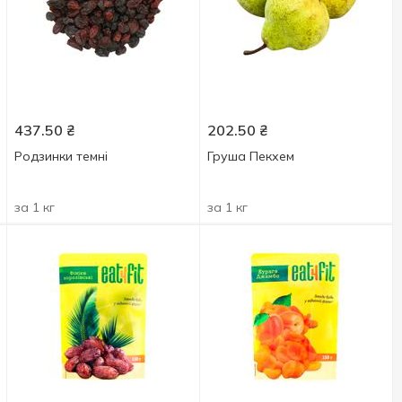
437.50
₴
202.50
₴
Родзинки темні
Груша Пекхем
за 1 кг
за 1 кг