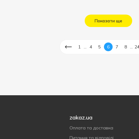
Показати ще
...
...
1
4
5
6
7
8
2
zakaz.ua
Оплата та доставка
Питання та відповіді