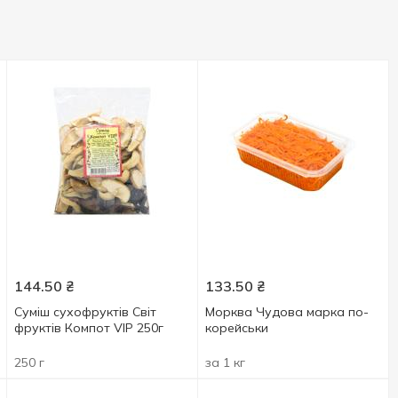
144.50
₴
133.50
₴
Суміш сухофруктів Світ
Морква Чудова марка по-
фруктів Компот VIP 250г
корейськи
250 г
за 1 кг