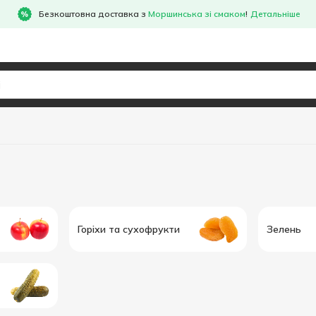
Безкоштовна доставка з
Моршинська зі смаком
!
Детальніше
Горіхи та сухофрукти
Зелень