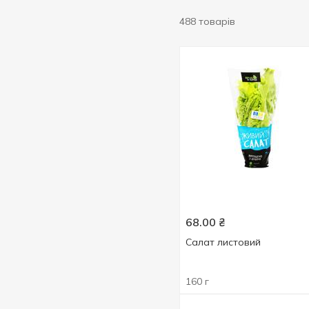
488 товарів
68.00
₴
Салат листовий
160 г