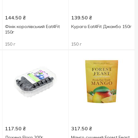
144.50
₴
139.50
₴
Фінік королівський Eat4Fit
Курага Eat4Fit Джамбо 150г
150г
150 г
150 г
117.50
₴
317.50
₴
Лохина Flora 200г
Манго сушений Forest Feast