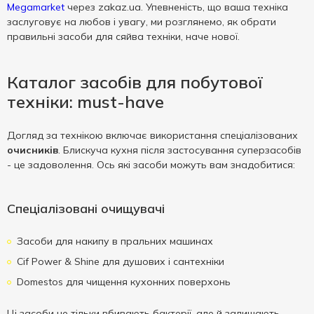
Megamarket
через zakaz.ua. Упевненість, що ваша техніка
заслуговує на любов і увагу, ми розглянемо, як обрати
правильні засоби для сяйва техніки, наче нової.
Каталог засобів для побутової
техніки: must-have
Догляд за технікою включає використання спеціалізованих
очисників
. Блискуча кухня після застосування суперзасобів
- це задоволення. Ось які засоби можуть вам знадобитися:
Спеціалізовані очищувачі
Засоби для накипу в пральних машинах
Cif Power & Shine для душових і сантехніки
Domestos для чищення кухонних поверхонь
Ці засоби не тільки вбивають бактерії, але й залишають