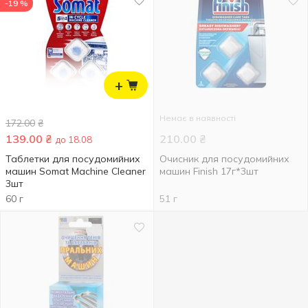
-19 %
+
Немає в наявності
172.00
₴
139.00
₴
210.00
₴
до 18.08
Таблетки для посудомийних
Очисник для посудомийних
машин Somat Machine Cleaner
машин Finish 17г*3шт
3шт
60 г
51 г