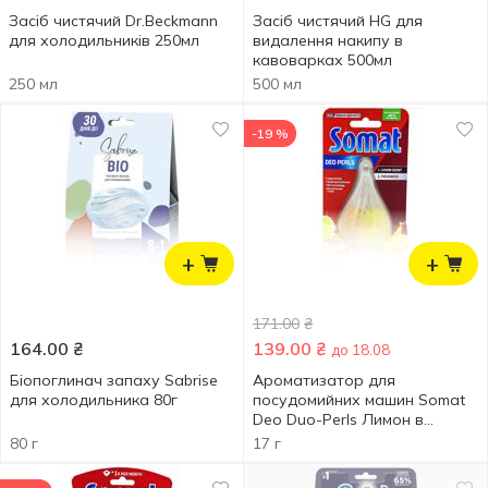
Засіб чистячий Dr.Beckmann
Засіб чистячий HG для
для холодильників 250мл
видалення накипу в
кавоварках 500мл
250 мл
500 мл
-19 %
+
+
171.00
₴
164.00
₴
139.00
₴
до 18.08
Біопоглинач запаху Sabrise
Ароматизатор для
для холодильника 80г
посудомийних машин Somat
Deo Duo-Perls Лимон в
апельсин 17г
80 г
17 г