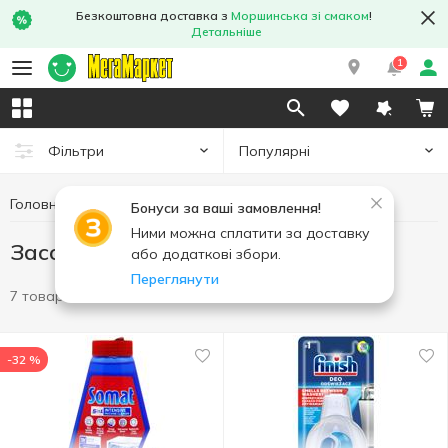
Безкоштовна доставка з
Моршинська зі смаком
!
Детальніше
1
Популярні
Фільтри
Головна
Побутова хімія
Засоби для побутової техніки
Бонуси за ваші замовлення!
Ними можна сплатити за доставку
Засоби для побутової техніки
або додаткові збори.
Переглянути
7 товарів
-32 %