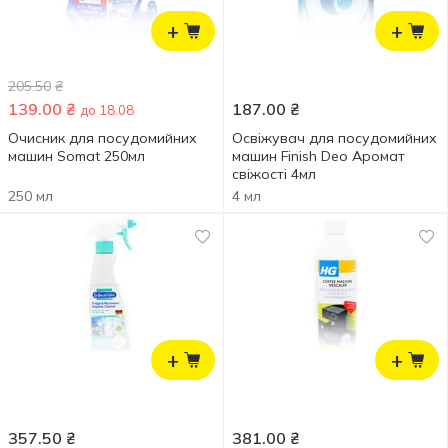
+
+
205.50
₴
139.00
₴
187.00
₴
до 18.08
Очисник для посудомийних
Освіжувач для посудомийних
машин Somat 250мл
машин Finish Deo Аромат
свіжості 4мл
250 мл
4 мл
+
+
357.50
₴
381.00
₴