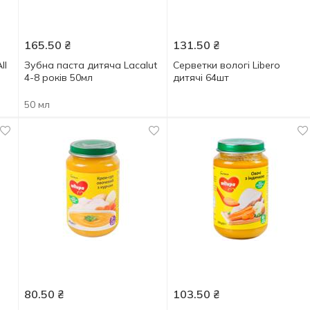
165.50
₴
131.50
₴
ll
Зубна паста дитяча Lacalut
Серветки вологі Libero
4-8 років 50мл
дитячі 64шт
50 мл
80.50
₴
103.50
₴