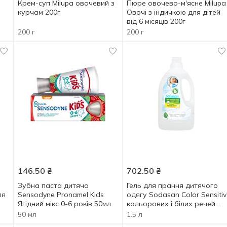
Крем-суп Milupa овочевий з
Пюре овочево-м'ясне Milupa
курчам 200г
Овочі з індичкою для дітей
від 6 місяців 200г
200 г
200 г
146.50
₴
702.50
₴
Зубна паста дитяча
Гель для прання дитячого
ля
Sensodyne Pronamel Kids
одягу Sodasan Color Sensitiv
Ягідний мікс 0-6 років 50мл
кольорових і білих речей
1,5л
50 мл
1.5 л