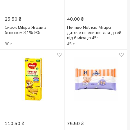
25.50
₴
40.00
₴
Сирок Milupa Ягоди з
Печиво Nutricia Milupa
бананом 3,1% 90г
дитяче пшеничне для дітей
від 6 місяців 45г
90 г
45 г
110.50
₴
75.50
₴