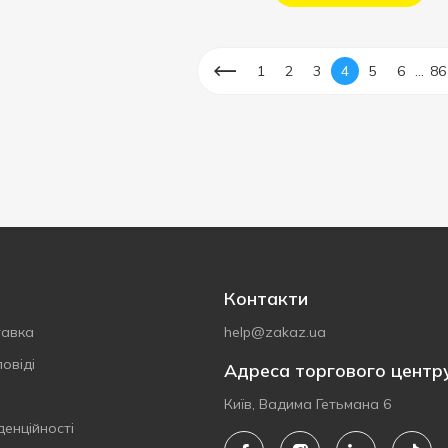
...
1
2
3
4
5
6
86
Контакти
тавка
help@zakaz.ua
овіді
Адреса торгового центр
Київ, Вадима Гетьмана 6
денційності