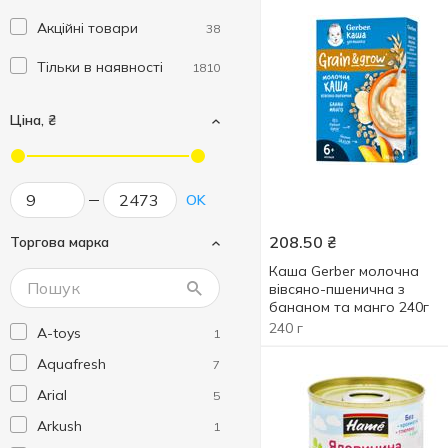
Акційні товари
38
Тільки в наявності
1810
Ціна, ₴
OK
208.50
₴
Торгова марка
Каша Gerber молочна
вівсяно-пшенична з
бананом та манго 240г
240 г
A-toys
1
Aquafresh
7
Arial
5
Arkush
1