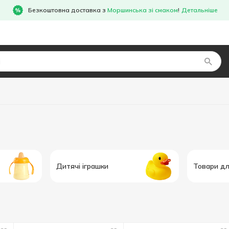
Безкоштовна доставка з
Моршинська зі смаком
!
Детальніше
Дитячі іграшки
Товари д