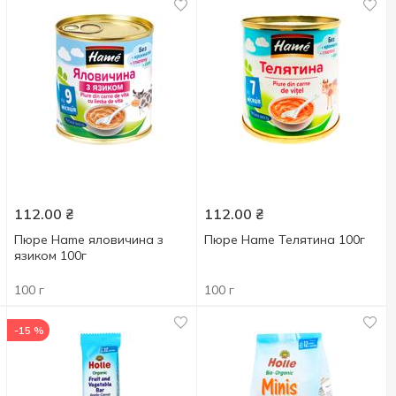
112.00
₴
112.00
₴
Пюре Hame яловичина з
Пюре Hame Телятина 100г
язиком 100г
100 г
100 г
-15 %