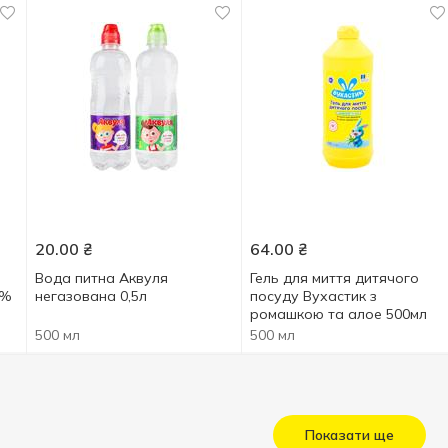
20.00
₴
64.00
₴
Вода питна Аквуля
Гель для миття дитячого
2%
негазована 0,5л
посуду Вухастик з
ромашкою та алое 500мл
500 мл
500 мл
Показати ще