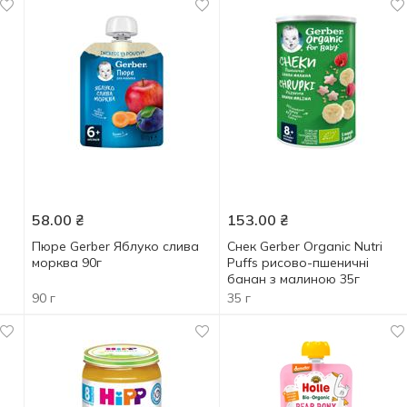
58.00
₴
153.00
₴
Пюре Gerber Яблуко слива
Снек Gerber Organic Nutri
морква 90г
Puffs рисово-пшеничні
банан з малиною 35г
90 г
35 г