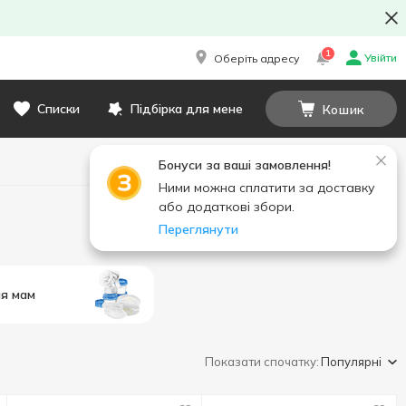
1
Увійти
Оберіть адресу
Списки
Підбірка для мене
Кошик
Бонуси за ваші замовлення!
Ними можна сплатити за доставку
або додаткові збори.
Переглянути
ля мам
Показати спочатку:
Популярні