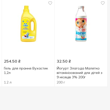
254.50
₴
32.50
₴
Гель для прання Вухастик
Йогурт Злагода Малятко
1,2л
вітамінізований для дітей з
9 місяців 3% 200г
1.2 л
200 г