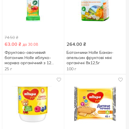
74.50
₴
63.00
₴
264.00
₴
до 30.08
Фруктово-овочевий
Батончики Holle Банан-
батончик Holle яблуко-
апельсин фруктові міні
морква органічний з 12
органічні 8х12,5г
місяців 25г
25 г
100 г