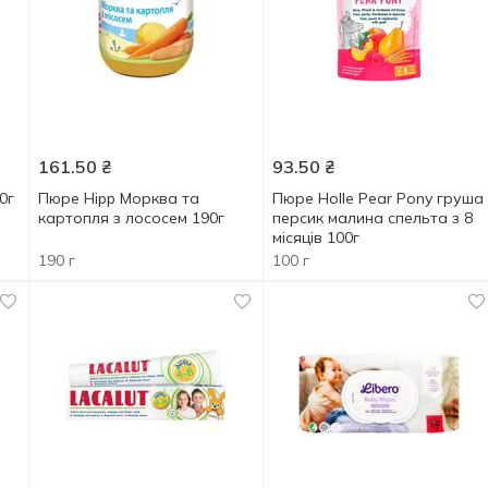
161.50
₴
93.50
₴
0г
Пюре Hipp Морква та
Пюре Holle Pear Pony груша
картопля з лососем 190г
персик малина спельта з 8
місяців 100г
190 г
100 г