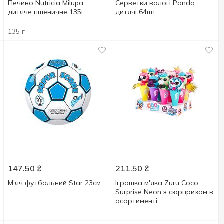
Печиво Nutricia Milupa
Серветки вологі Panda
дитяче пшеничне 135г
дитячі 64шт
135 г
147.50
₴
211.50
₴
М'яч футбольний Star 23см
Іграшка м'яка Zuru Coco
Surprise Neon з сюрпризом в
асортименті