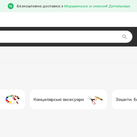
Безкоштовна доставка з
Моршинська зі смаком
!
Детальніше
Канцелярські аксесуари
Зошити, б