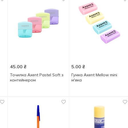
45.00
₴
5.00
₴
Точилка Axent Pastel Soft з
Гумка Axent Mellow mini
контейнером
м'яка