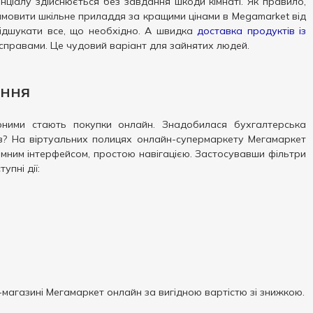
ціалу здійснюється без завдання шкоди кімнаті. Як правило,
мовити шкільне приладдя за кращими цінами в Megamarket від
ідшукати все, що необхідно. А швидка
доставка продуктів із
справами. Це чудовий варіант для зайнятих людей.
ення
ярними стають покупки онлайн. Знадобилася бухгалтерська
тів? На віртуальних полицях онлайн-супермаркету Мегамаркет
иємним інтерфейсом, простою навігацією. Застосувавши фільтри
упні дії:
-магазині Мегамаркет онлайн за вигідною вартістю зі знижкою.