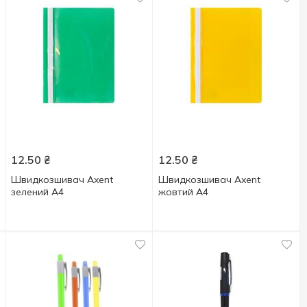
12.50
₴
12.50
₴
Швидкозшивач Axent
Швидкозшивач Axent
зелений А4
жовтий А4