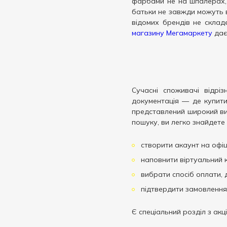
фарбами не на шпалерах, 
Альянс-А
2
Червоний
16
батьки не завжди можуть 
Апельсин
12
відомих брендів не скла
Чорний
65
магазину Мегамаркету
дає
Арт-Презент
1
Астра Дистрибьюшн
1
Без тм
140
Гамма
20
Сучасні споживачі відрі
Голдекс
5
документація — де купити
представлений широкий виб
Зед
2
пошуку, ви легко знайдете 
КІП
15
створити акаунт на офіці
Лео
1
наповнити віртуальний 
Люкс Колор
1
вибрати спосіб оплати, 
Марко поло
2
підтвердити замовлення
ММ-Пласт
1
Мрії збуваються
1
Є спеціальний розділ з ак
Мій Дім
1