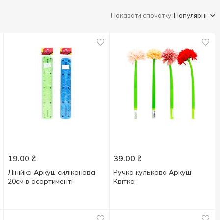
Показати спочатку:
Популярні
19.00
₴
39.00
₴
Лінійка Аркуш силіконова
Ручка кулькова Аркуш
20см в асортименті
Квітка