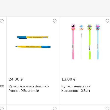
24.00
₴
13.00
₴
100
Ручка масляна Buromax
Ручка гелева синя
Patriot 0,5мм синій
Космонавт 0,5мм