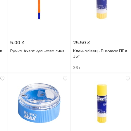
5.00
₴
25.50
₴
 в
Ручка Axent кулькова синя
Клей-олівець Buromax ПВА
36г
36 г