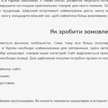
а в гарних альбомах. У такий спосіб, розвиток творчого потен
вирушити на пошуки оригінальних товарів для свого малюка. За
де труднощів. Широкий асортимент найменувань дасть змогу в
 змогу заощадити вільний час, щоб зайнятися більш важливими 
Як зробити замовл
зняються високою мобільністю. Саме тому все більш попул
 в Україні необхідні найменування для заповнення, здачі зві
ір канцелярії, товарів інших категорій. Сайт відрізняється пр
необхідні позиції. Для здійснення покупки потрібно провести наст
йному сайті;
кошик;
доставки;
.
ційними пропозиціями. Ви можете замовити канцелярію в інтернет