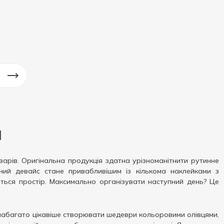
я
рів. Оригінальна продукція здатна урізноманітнити рутинне
ний девайс стане привабливішим із кількома наклейками з
ється простір. Максимально організувати наступний день? Це
набагато цікавіше створювати шедеври кольоровими олівцями,