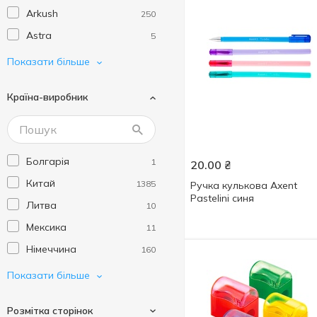
Arkush
250
Astra
5
Axent
169
Показати більше
Be Happy
3
Країна-виробник
Beauty Line
1
Beifa
2
BIC
60
Болгарія
1
20.00
₴
Buromax
451
Китай
1385
Ручка кулькова Axent
Centropen
46
Pastelini синя
Литва
10
Chivalry
11
Мексика
11
Colorino
56
Німеччина
160
Cool for School
4
ПАР
1
Показати більше
CoolPack
3
Польща
206
Crayons
1
Розмітка сторінок
Словаччина
1