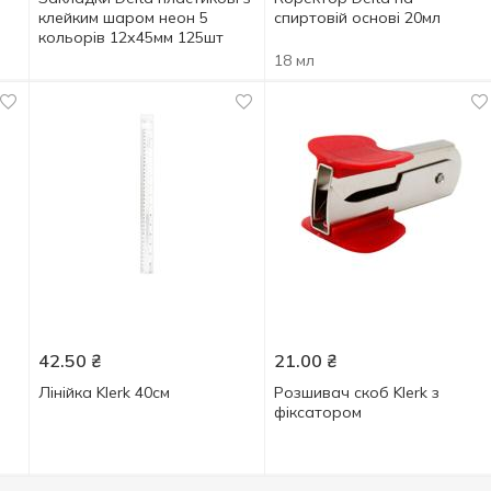
клейким шаром неон 5
спиртовій основі 20мл
кольорів 12х45мм 125шт
18 мл
42.50
₴
21.00
₴
Лінійка Klerk 40см
Розшивач скоб Klerk з
фіксатором