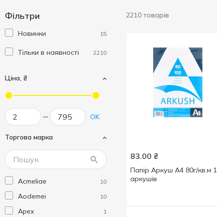
Фільтри
2210 товарів
Новинки
15
Тільки в наявності
2210
Ціна, ₴
OK
Торгова марка
83.00
₴
Папір Аркуш А4 80г/кв.м 
аркушів
Acmeliae
10
Aodemei
10
Apex
1