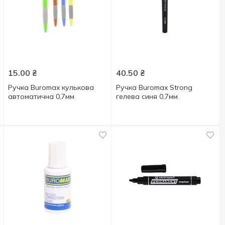
15.00
₴
40.50
₴
Ручка Buromax кулькова
Ручка Buromax Strong
автоматична 0,7мм
гелева синя 0,7мм