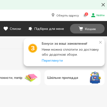
1
Увійти
Оберіть адресу
Списки
Підбірка для мене
Кошик
Бонуси за ваші замовлення!
Ними можна сплатити за доставку
або додаткові збори.
Переглянути
локноти, папір
Шкільне приладдя