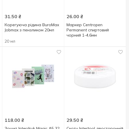
31.50
₴
26.00
₴
Корегуюча рідина BuroМax
Маркер Centropen
Jobmax з пензликом 20мл
Permanent спиртовий
чорний 1-4,6мм
20 мл
118.00
₴
29.50
₴
Зошит Interdruk Magic А5 32
Скотч Intertool двосторонній