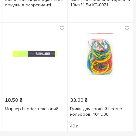
аркуши в асортименті
19мм*1.5м KT-0971
18.50
₴
33.00
₴
Маркер Leader текстовий
Гумки для грошей Leader
кольорові 40г D38
40 г