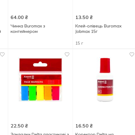
64.00
₴
13.50
₴
Чинка Buromax з
Клей-олівець Buromax
й
контейнером
Jobmax 15г
15 г
22.50
₴
16.50
₴
Закладки Delta пластикові з
Коректор Delta на