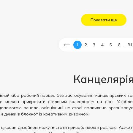
Показати ще
...
1
2
3
4
5
6
91
Канцелярі
ний або робочий процес без застосування канцелярських това
це можна прикрасити стильним календарем на стіні. Улюбле
опомогою пенала, олівцівниці на столі правильно організову
й думки в блокнот із креативним дизайном.
з цікавим дизайном можуть стати привабливою іграшкою. Адже 