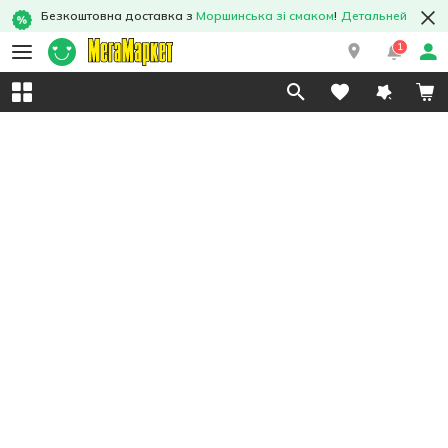
Безкоштовна доставка з
Моршинська зі смаком
!
Детальней
1
Укр
Рус
Eng
Поддержать ВСУ
Напишите нам
Вопросы и ответы