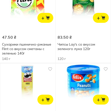
+
+
47.50
₴
83.50
₴
Сухарики пшенично-ржаные
Чипсы Lay's со вкусом
Flint со вкусом сметаны с
зеленого лука 120г
зеленью 140г
140 г
120 г
+
+