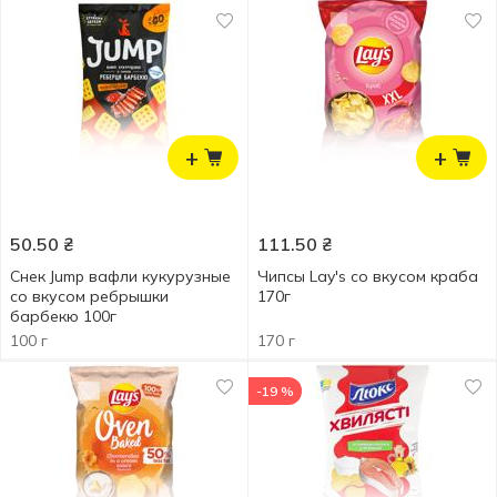
+
+
50.50
₴
111.50
₴
Снек Jump вафли кукурузные
Чипсы Lay's со вкусом краба
со вкусом ребрышки
170г
барбекю 100г
100 г
170 г
-19 %