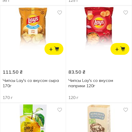
95 г
125 г
+
+
111.50
₴
83.50
₴
Чипсы Lay's со вкусом сыра
Чипсы Lay's со вкусом
170г
паприки 120г
170 г
120 г