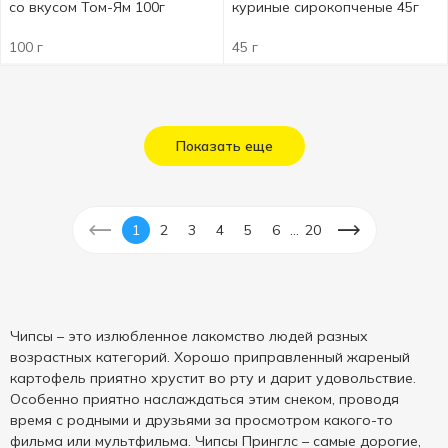
со вкусом Том-Ям 100г
куриные сирокопченые 45г
100 г
45 г
Показать еще
...
1
2
3
4
5
6
20
Чипсы – это излюбленное лакомство людей разных
возрастных категорий. Хорошо приправленный жареный
картофель приятно хрустит во рту и дарит удовольствие.
Особенно приятно наслаждаться этим снеком, проводя
время с родными и друзьями за просмотром какого-то
фильма или мультфильма. Чипсы Принглс – самые дорогие,