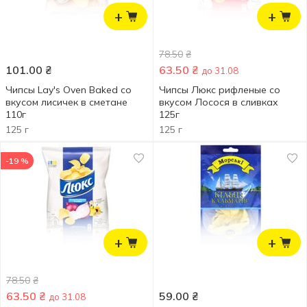
+
+
78.50
₴
101.00
₴
63.50
₴
до 31.08
Чипсы Lay's Oven Baked со
Чипсы Люкс рифленые со
вкусом лисичек в сметане
вкусом Лосося в сливках
110г
125г
125 г
125 г
-19 %
+
+
78.50
₴
63.50
₴
59.00
₴
до 31.08