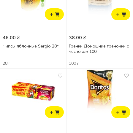
+
+
46.00
₴
38.00
₴
Чипсы яблочные Sergio 28г
Гренки Домашние греночки с
чесноком 100г
28 г
100 г
+
+