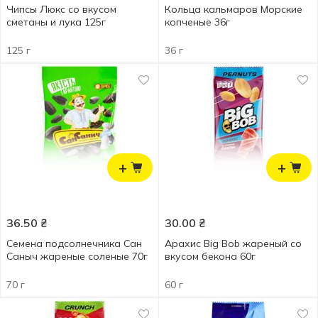
Чипсы Люкс со вкусом
Кольца кальмаров Морские
сметаны и лука 125г
копченые 36г
125 г
36 г
+
+
36.50
₴
30.00
₴
Семена подсолнечника Сан
Арахис Big Bob жареный со
Саныч жареные соленые 70г
вкусом бекона 60г
70 г
60 г