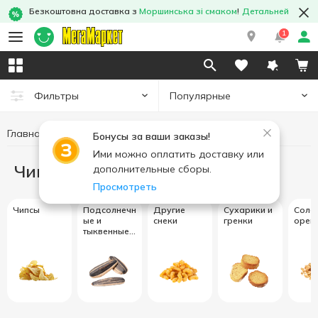
Безкоштовна доставка з
Моршинська зі смаком
!
Детальней
1
Популярные
Фильтры
Главная
Чипсы и снеки
Бонусы за ваши заказы!
Ими можно оплатить доставку или
Чипсы и снеки
дополнительные сборы.
Просмотреть
Чипсы
Подсолнечн
Другие
Сухарики и
Соле
ые и
снеки
гренки
ореш
тыквенные
семечки