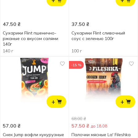
+
+
47.50
₴
37.50
₴
Сухарики Flint пшенично-
Сухарики Flint сливочный
ржаные со вкусом салями
соус с зеленью 100г
140г
140 г
100 г
-15 %
+
+
68.00
₴
57.00
₴
57.50
₴
до 18.08
Снек Jump вафли кукурузные
Палочки мяcные La' Fileshka