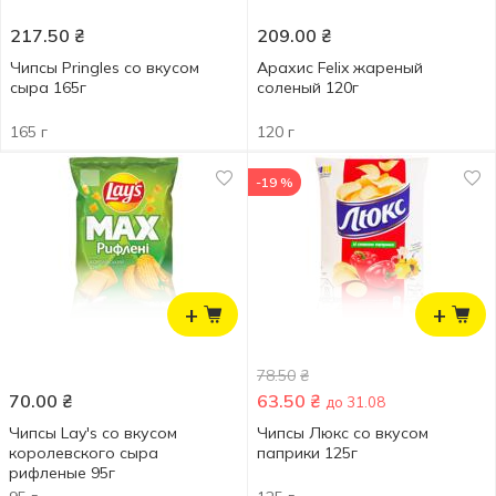
217.50
₴
209.00
₴
Чипсы Pringles со вкусом
Арахис Felix жареный
сыра 165г
соленый 120г
165 г
120 г
-19 %
+
+
78.50
₴
70.00
₴
63.50
₴
до 31.08
Чипсы Lay's со вкусом
Чипсы Люкс со вкусом
королевского сыра
паприки 125г
рифленые 95г