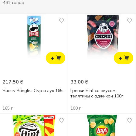
481 товар
+
+
217.50
₴
33.00
₴
Чипсы Pringles Сыр и лук 165г
Гренки Flint со вкусом
телятины с аджикой 100г
165 г
100 г