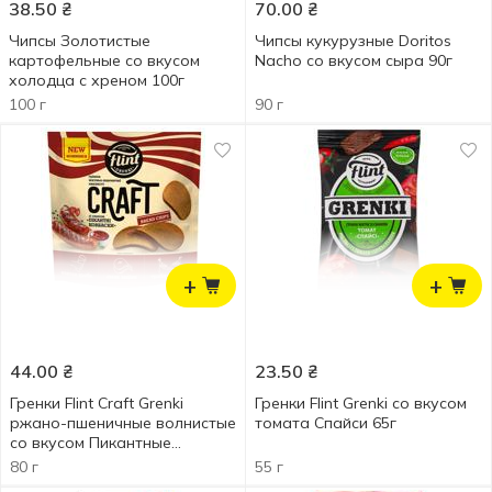
38.50
₴
70.00
₴
Чипсы Золотистые
Чипсы кукурузные Doritos
картофельные со вкусом
Nacho со вкусом сыра 90г
холодца с хреном 100г
100 г
90 г
+
+
44.00
₴
23.50
₴
Гренки Flint Craft Grenki
Гренки Flint Grenki со вкусом
ржано-пшеничные волнистые
томата Спайси 65г
со вкусом Пикантные
колбаски 80г
80 г
55 г