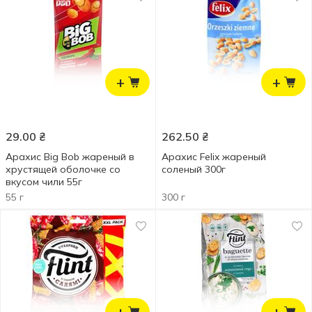
+
+
29.00
₴
262.50
₴
Арахис Big Bob жареный в
Арахис Felix жареный
хрустящей оболочке со
соленый 300г
вкусом чили 55г
55 г
300 г