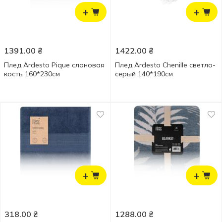
+
+
1391.00
₴
1422.00
₴
Плед Ardesto Pique слоновая
Плед Ardesto Chenille светло-
кость 160*230см
серый 140*190см
+
+
318.00
₴
1288.00
₴