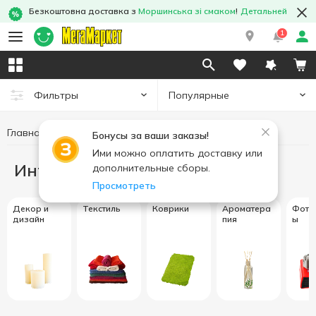
Безкоштовна доставка з
Моршинська зі смаком
!
Детальней
1
Популярные
Фильтры
Главная
Интерьер и текстиль
Бонусы за ваши заказы!
Ими можно оплатить доставку или
Интерьер и текстиль
дополнительные сборы.
Просмотреть
Декор и
Текстиль
Коврики
Ароматера
Фото
дизайн
пия
ы