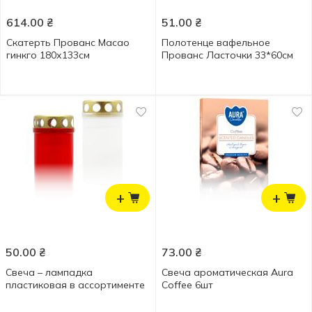
614.00
₴
51.00
₴
Скатерть Прованс Масао
Полотенце вафельное
гинкго 180х133см
Прованс Ласточки 33*60см
+
+
50.00
₴
73.00
₴
Свеча – лампадка
Свеча ароматическая Aura
пластиковая в ассортименте
Coffee 6шт