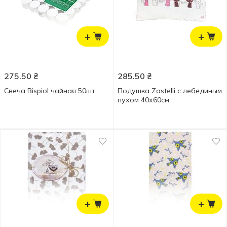
+
+
275.50
₴
285.50
₴
Свеча Bispiol чайная 50шт
Подушка Zastelli с лебединым
пухом 40х60см
+
+