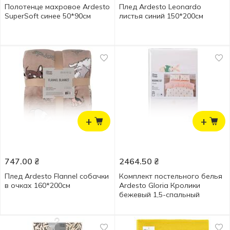
Полотенце махровое Ardesto
Плед Ardesto Leonardo
SuperSoft синее 50*90см
листья синий 150*200см
+
+
747.00
₴
2464.50
₴
Плед Ardesto Flannel собачки
Комплект постельного белья
в очках 160*200см
Ardesto Gloria Кролики
бежевый 1,5-спальный