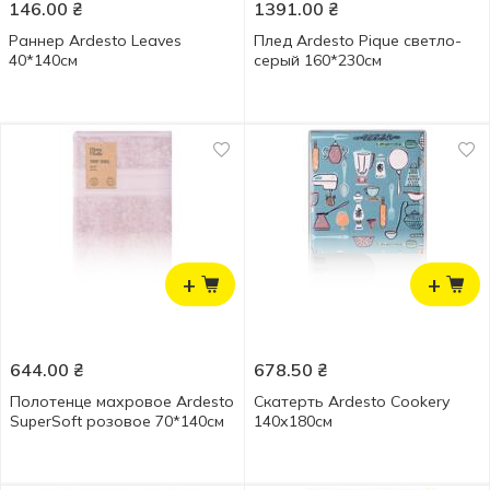
146.00
₴
1391.00
₴
Раннер Ardesto Leaves
Плед Ardesto Pique светло-
40*140см
серый 160*230см
+
+
644.00
₴
678.50
₴
Полотенце махровое Ardesto
Скатерть Ardesto Cookery
SuperSoft розовое 70*140см
140х180см