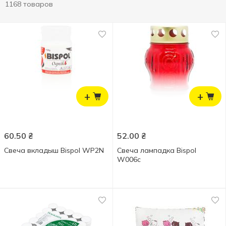
1168 товаров
+
+
60.50
₴
52.00
₴
Свеча вкладыш Bispol WP2N
Свеча лампадка Bispol
W006c