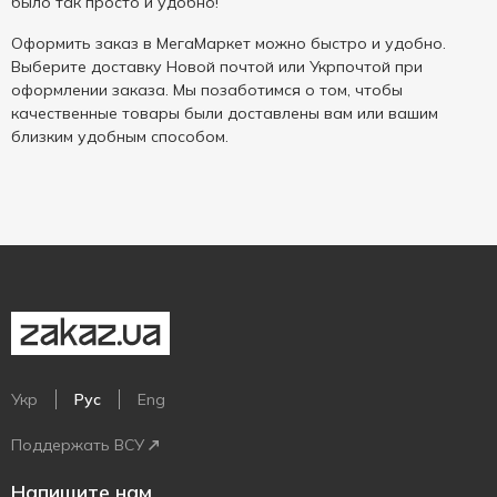
было так просто и удобно!
Оформить заказ в МегаМаркет можно быстро и удобно.
Выберите доставку Новой почтой или Укрпочтой при
оформлении заказа. Мы позаботимся о том, чтобы
качественные товары были доставлены вам или вашим
близким удобным способом.
Укр
Рус
Eng
Поддержать ВСУ
Напишите нам