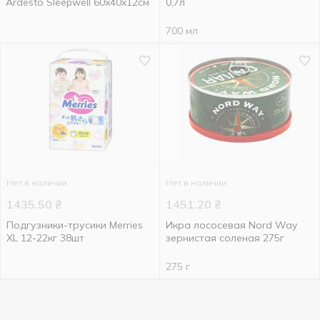
Ardesto Sleepwell 60x40x12см
0,7л
700 мл
Нет в наличии
Нет в наличии
1435.50
₴
1451.20
₴
Подгузники-трусики Merries
Икра лососевая Nord Way
XL 12-22кг 38шт
зернистая соленая 275г
275 г