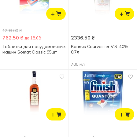
+
+
1293.00
₴
762.50
₴
2336.50
₴
до 18.08
Таблетки для посудомоечных
Коньяк Courvoisier V.S. 40%
машин Somat Classic 95шт
0,7л
700 мл
+
+