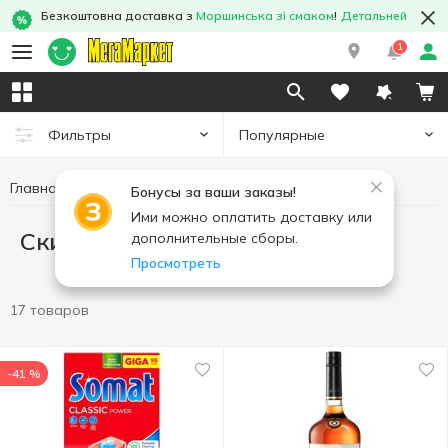
Безкоштовна доставка з
Моршинська зі смаком
!
Детальней
1
Популярные
Фильтры
Главная
СкидкаLove
Бонусы за ваши заказы!
Ими можно оплатить доставку или
СкидкаLove
дополнительные сборы.
Просмотреть
17 товаров
-41 %