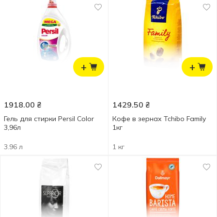
+
+
1918.00
₴
1429.50
₴
Гель для стирки Persil Color
Кофе в зернах Tchibo Family
3,96л
1кг
3.96 л
1 кг