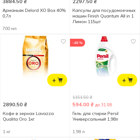
3884.50
₴
2297.50
₴
Арманьяк Delord XO Box 40%
Капсулы для посудомоечных
0,7л
машин Finish Quantum All in 1
Лимон 115шт
700 мл
-48 %
+
+
1151.50
₴
2890.50
₴
594.00
₴
до 31.08
Кофе в зернах Lavazza
Гель для стирки Persil
Qualita Oro 1кг
Универсальный 1,98л
1 кг
1.98 л