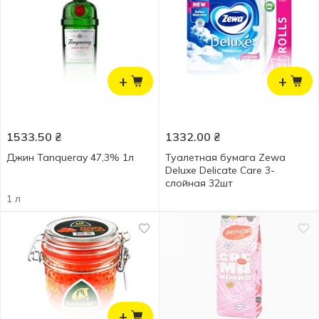
+
+
1533.50
₴
1332.00
₴
Джин Tanqueray 47,3% 1л
Туалетная бумага Zewa
Deluxe Delicate Care 3-
слойная 32шт
1 л
+