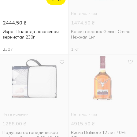
Нет в наличии
2444.50
₴
1474.50
₴
Икра Шаланда лососевая
Кофе в зернах Gemini Crema
зернистая 230г
Нежная 1кг
230 г
1 кг
Нет в наличии
Нет в наличии
1288.00
₴
4915.50
₴
Подушка ортопедическая
Виски Dalmore 12 лет 40%