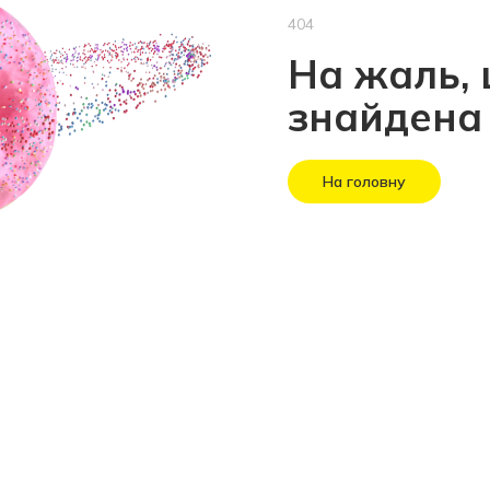
404
На жаль, 
знайдена
На головну