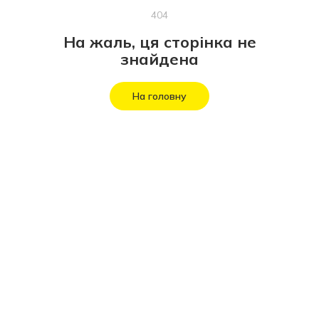
404
На жаль, ця сторінка не
знайдена
На головну