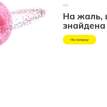
404
На жаль, 
знайдена
На головну