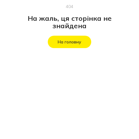
404
На жаль, ця сторінка не
знайдена
На головну