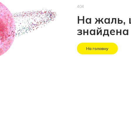
404
На жаль, 
знайдена
На головну