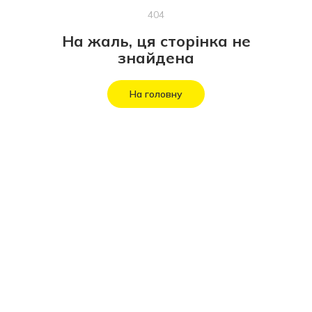
404
На жаль, ця сторінка не
знайдена
На головну