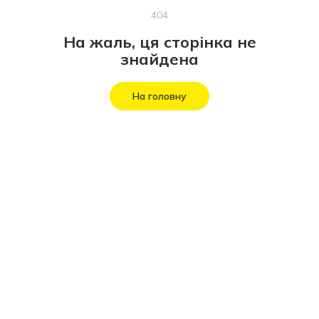
404
На жаль, ця сторінка не
знайдена
На головну