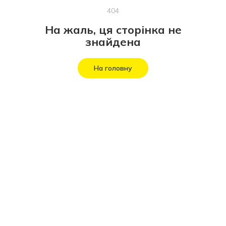
404
На жаль, ця сторінка не
знайдена
На головну