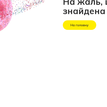
На жаль, 
знайдена
На головну