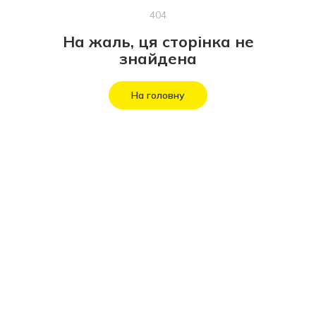
404
На жаль, ця сторінка не
знайдена
На головну