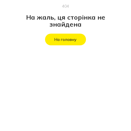
404
На жаль, ця сторінка не
знайдена
На головну