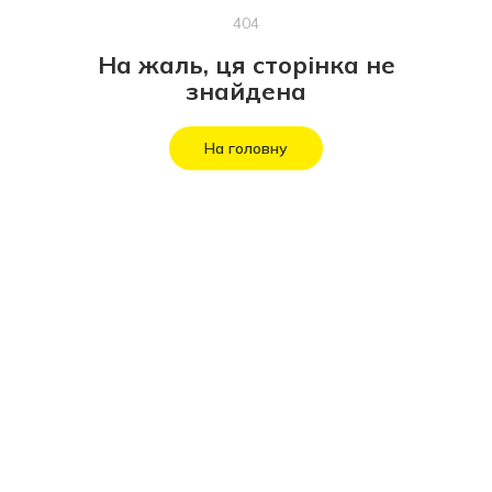
404
На жаль, ця сторінка не
знайдена
На головну