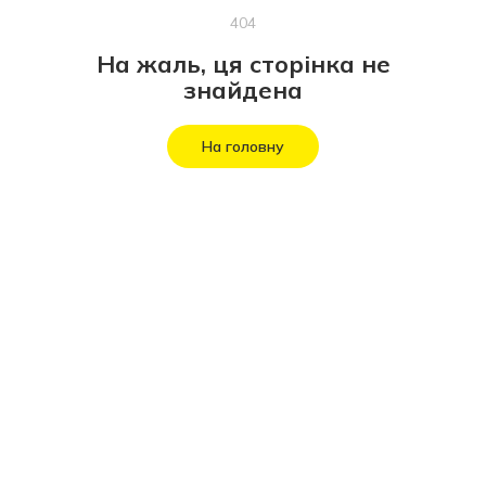
404
На жаль, ця сторінка не
знайдена
На головну