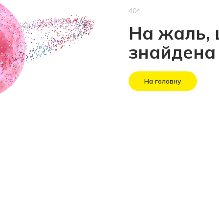
404
На жаль, 
знайдена
На головну