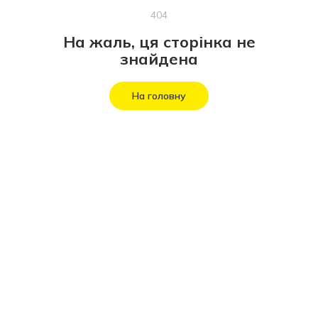
404
На жаль, ця сторінка не
знайдена
На головну