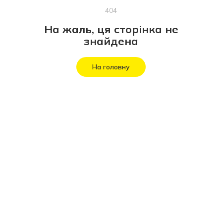
404
На жаль, ця сторінка не
знайдена
На головну