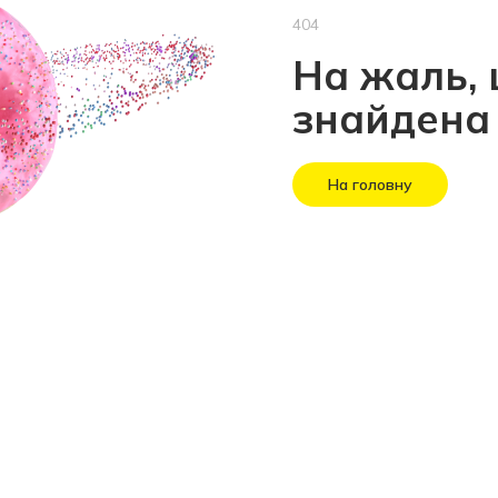
404
На жаль, 
знайдена
На головну